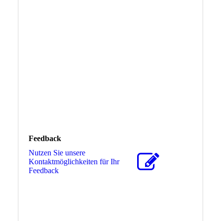
Mo, Di, Do
18:00 - 8:00
Uhr
Mi, Fr
13:00 - 8:00
Uhr
Sa, So, Feiertag ganztags
Bei lebensbedrohlichen Fällen wenden Sie sich bitte
an den Rettungsdienst unter Tel.
112
Feedback
Nutzen Sie unsere
Kontaktmöglichkeiten für Ihr
Feedback